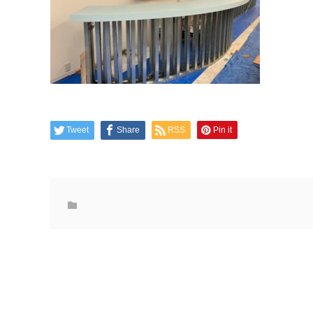
Tweet
Share
RSS
Pin it