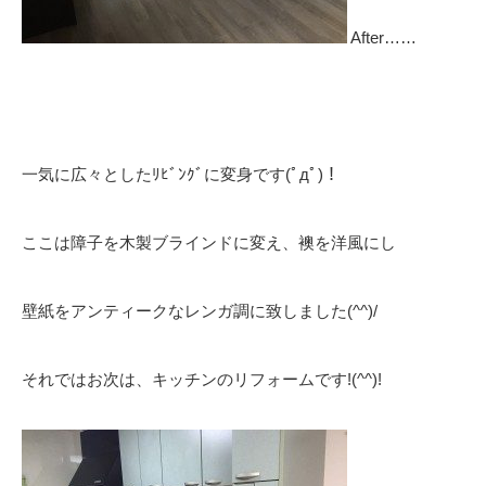
After……
一気に広々としたﾘﾋﾞﾝｸﾞに変身です(ﾟдﾟ)！
ここは障子を木製ブラインドに変え、襖を洋風にし
壁紙をアンティークなレンガ調に致しました(^^)/
それではお次は、キッチンのリフォームです!(^^)!