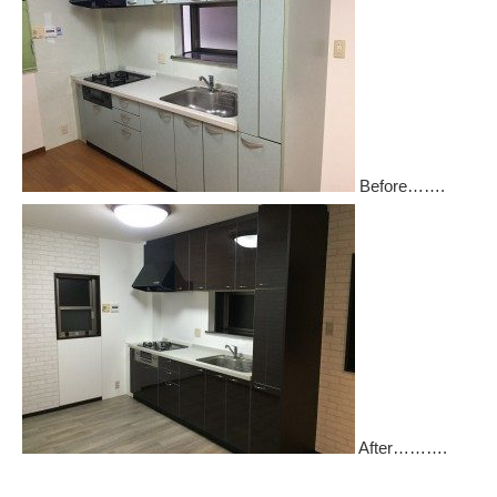
Before…….
After……….