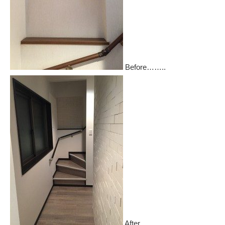
Before……..
After……..