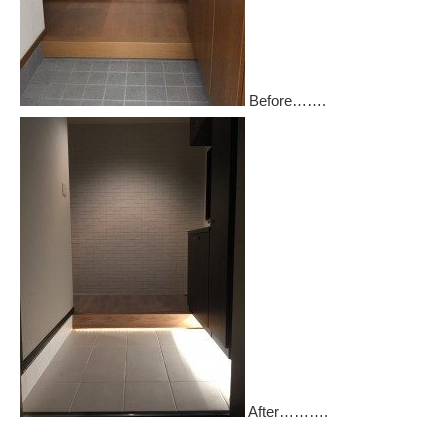
Before…….
After……….