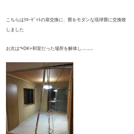
こちらはｸﾛｰｾﾞｯﾄの扉交換に、畳をモダンな琉球畳に交換致
しました
お次は↷DK+和室だった場所を解体し……..