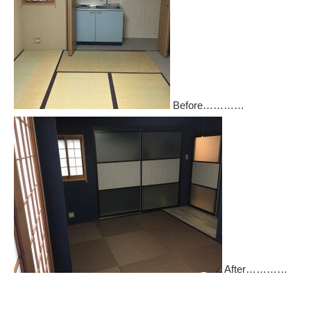
Before…………
After…………